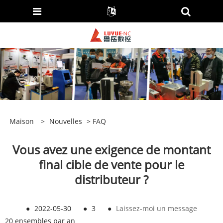
Maison
>
Nouvelles
>
FAQ
Vous avez une exigence de montant
final cible de vente pour le
distributeur ?
●
2022-05-30
●
3
●
Laissez-moi un message
20 ensembles par an