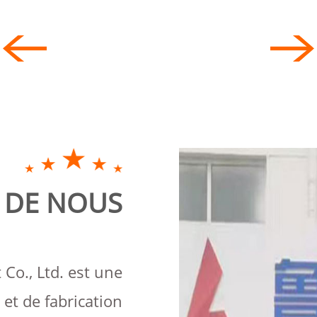
MARQUAGE DE
BROCHES DE
E
POINTS
C
ER
PORTABLE
A
T
UE
 DE NOUS
Co., Ltd. est une
et de fabrication