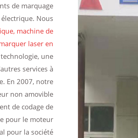
ents de marquage
 électrique. Nous
ique, machine de
marquer laser en
e technologie, une
autres services à
e. En 2007, notre
eur non amovible
ent de codage de
re pour le moteur
al pour la société