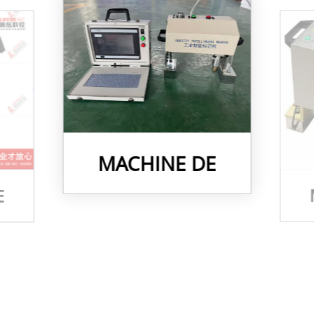
MACHINE DE
MARQUAGE
E
PNEUMATIQUE
E
DE CONTRÔLEUR
T,
D'ÉCRAN,
 EN
MACHINE DE
OUR