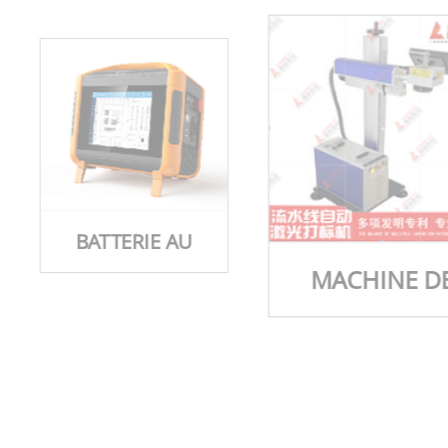
BATTERIE AU
LITHIUM
MACHINE D
MARQUAGE ET
MARQUAG
GRAVURE LASER
LASER VOLAN
MACHINE DE
MARQUAGE
BOÎTE
LASER PORTABLE
D'EMBALLAGE
MACHINE DE
PLASTIQUE P
CODAGE LASER