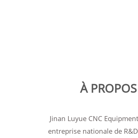
TUYAUX,
DE CORPS DE
MACHINE D
BOÎTE
D'EMBALLAGE EN
CODAGE LAS
PAPIER
ENTIÈREMEN
AUTOMATIQ
À PROPOS
Jinan Luyue CNC Equipment 
entreprise nationale de R&D 